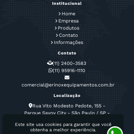
Institucional
Home
Empresa
Produtos
Contato
Informações
Contato
(11) 2400-3583
(11) 95916-1110
comercial@erinoxequipamentos.com.br
Localização
Rua Vito Modesto Pedote, 155 -
Parque Savoy City - São Paulo / SP -
CEP: 03570-190
Este site usa cookies para garantir que você
obtenha a melhor experiência.
Erinox Equipamentos Para Cozinhas Industrial