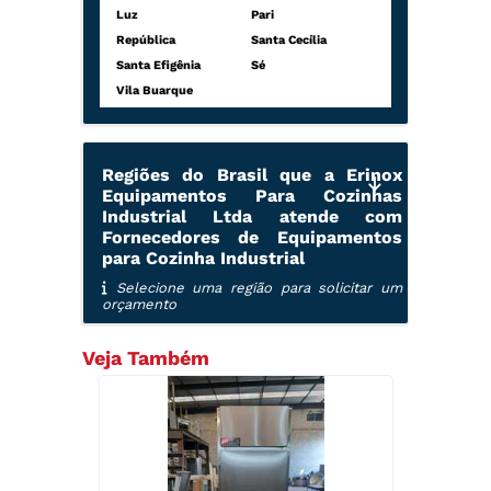
Luz
Pari
República
Santa Cecília
Santa Efigênia
Sé
Vila Buarque
Regiões do Brasil que a Erinox
Equipamentos Para Cozinhas
Industrial Ltda atende com
Fornecedores de Equipamentos
para Cozinha Industrial
Selecione uma região para solicitar um
orçamento
Veja Também