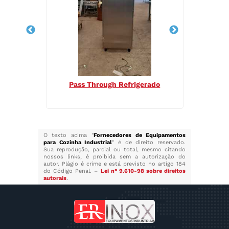
Pass Through Refrigerado
Cal
O texto acima "
Fornecedores de Equipamentos
para Cozinha Industrial
" é de direito reservado.
Sua reprodução, parcial ou total, mesmo citando
nossos links, é proibida sem a autorização do
autor. Plágio é crime e está previsto no artigo 184
do Código Penal. –
Lei n° 9.610-98 sobre direitos
autorais
.