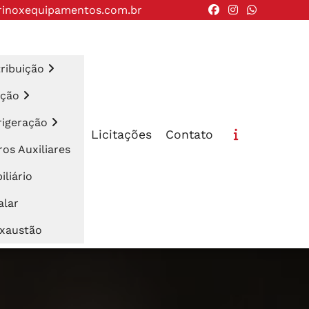
rinoxequipamentos.com.br
tribuição
cção
rigeração
Licitações
Contato
os Auxiliares
liário
alar
Exaustão