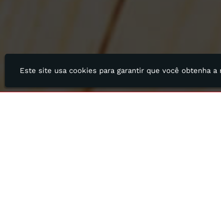
Este site usa cookies para garantir que você obtenha a
Quer saber mais?
Fale agora mesmo com nossa equipe, temo