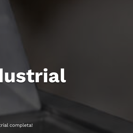
ustrial
rial completa!