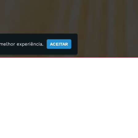
 melhor experiência.
ACEITAR
s a solução para o seu projeto!